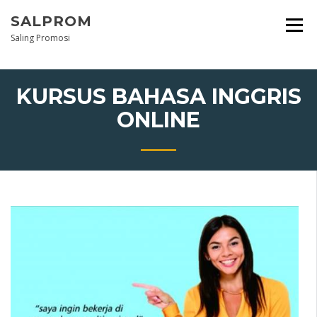
Skip
SALPROM
to
content
Saling Promosi
KURSUS BAHASA INGGRIS
ONLINE