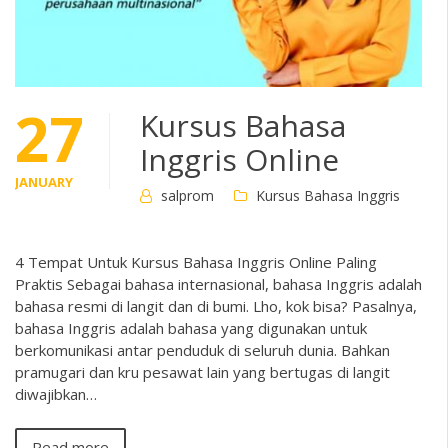
27
Kursus Bahasa
Inggris Online
JANUARY
salprom
Kursus Bahasa Inggris
4 Tempat Untuk Kursus Bahasa Inggris Online Paling
Praktis Sebagai bahasa internasional, bahasa Inggris adalah
bahasa resmi di langit dan di bumi. Lho, kok bisa? Pasalnya,
bahasa Inggris adalah bahasa yang digunakan untuk
berkomunikasi antar penduduk di seluruh dunia. Bahkan
pramugari dan kru pesawat lain yang bertugas di langit
diwajibkan…
Read more