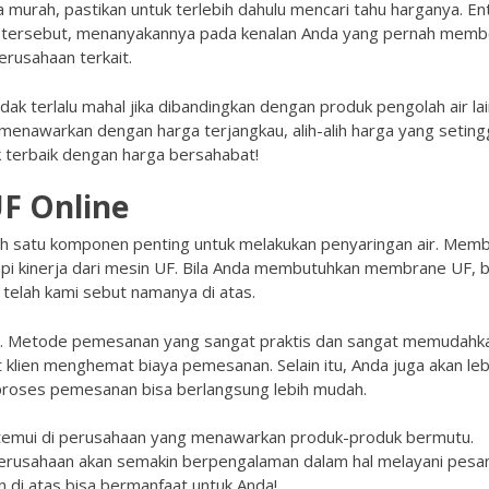
 murah, pastikan untuk terlebih dahulu mencari tahu harganya. En
 tersebut, menanyakannya pada kenalan Anda yang pernah membe
erusahaan terkait.
ak terlalu mahal jika dibandingkan dengan produk pengolah air lai
nawarkan dengan harga terjangkau, alih-alih harga yang seting
k terbaik dengan harga bersahabat!
F Online
alah satu komponen penting untuk melakukan penyaringan air. Mem
api kinerja dari mesin UF. Bila Anda membutuhkan membrane UF, b
 telah kami sebut namanya di atas.
ne. Metode pemesanan yang sangat praktis dan sangat memudahk
klien menghemat biaya pemesanan. Selain itu, Anda juga akan leb
 proses pemesanan bisa berlangsung lebih mudah.
 ditemui di perusahaan yang menawarkan produk-produk bermutu.
erusahaan akan semakin berpengalaman dalam hal melayani pesa
 di atas bisa bermanfaat untuk Anda!