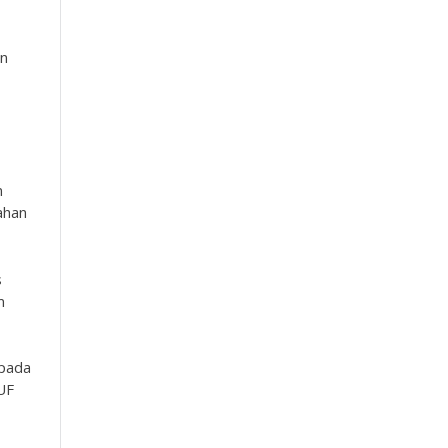
an
n
ahan
s
m
 pada
UF