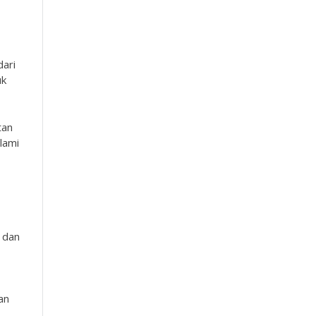
dari
uk
tan
lami
k dan
an