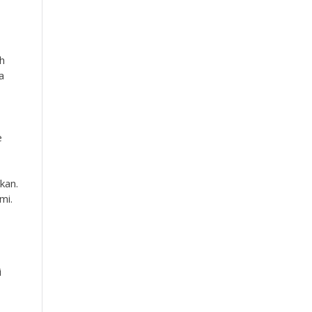
h
a
e
kan.
mi.
i