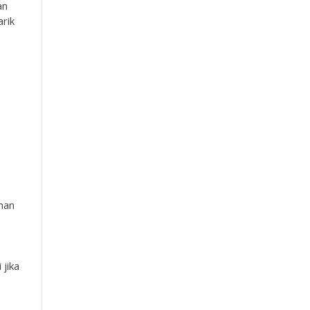
an
rik
nan
jika