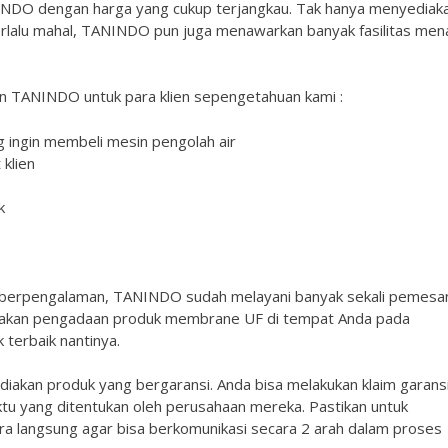
INDO dengan harga yang cukup terjangkau. Tak hanya menyediak
erlalu mahal, TANINDO pun juga menawarkan banyak fasilitas mena
ikan TANINDO untuk para klien sepengetahuan kami :
g ingin membeli mesin pengolah air
 klien
k
g berpengalaman, TANINDO sudah melayani banyak sekali pemesa
cayakan pengadaan produk membrane UF di tempat Anda pada
erbaik nantinya.
iakan produk yang bergaransi. Anda bisa melakukan klaim garansi 
u yang ditentukan oleh perusahaan mereka. Pastikan untuk
a langsung agar bisa berkomunikasi secara 2 arah dalam proses