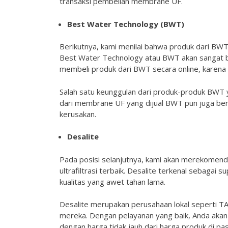
transaksi pembelian membrane UF.
Best Water Technology (BWT)
Berikutnya, kami menilai bahwa produk dari BWT
Best Water Technology atau BWT akan sangat ba
membeli produk dari BWT secara online, karena 
Salah satu keunggulan dari produk-produk BWT 
dari membrane UF yang dijual BWT pun juga ber
kerusakan.
Desalite
Pada posisi selanjutnya, kami akan merekomend
ultrafiltrasi terbaik. Desalite terkenal sebaga
kualitas yang awet tahan lama.
Desalite merupakan perusahaan lokal seperti TA
mereka. Dengan pelayanan yang baik, Anda akan
dengan harga tidak jauh dari harga produk di pa