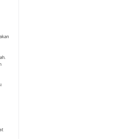
nakan
ah.
n
i
at