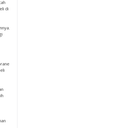
tah
li di
nnya.
gi
brane
eli
an
ih
nan