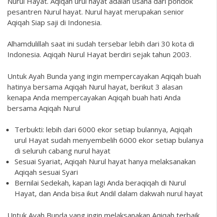
Nurul Hayat. Aqiqah urul hayat adalah usaha dari pondok
pesantren Nurul hayat. Nurul hayat merupakan senior
Aqiqah Siap saji di Indonesia.
Alhamdulillah saat ini sudah tersebar lebih dari 30 kota di
Indonesia. Aqiqah Nurul Hayat berdiri sejak tahun 2003.
Untuk Ayah Bunda yang ingin mempercayakan Aqiqah buah
hatinya bersama Aqiqah Nurul hayat, berikut 3 alasan
kenapa Anda mempercayakan Aqiqah buah hati Anda
bersama Aqiqah Nurul
Terbukti: lebih dari 6000 ekor setiap bulannya, Aqiqah
urul Hayat sudah menyembelih 6000 ekor setiap bulanya
di seluruh cabang nurul hayat
Sesuai Syariat, Aqiqah Nurul hayat hanya melaksanakan
Aqiqah sesuai Syari
Bernilai Sedekah, kapan lagi Anda beraqiqah di Nurul
Hayat, dan Anda bisa ikut Andil dalam dakwah nurul hayat
Untuk Ayah Bunda yang ingin melaksanakan Aqiqah terbaik