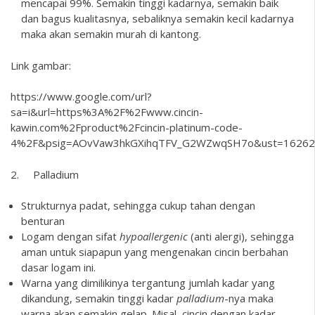
mencapai 99%. Semakin tinggi kadarnya, semakin baik
dan bagus kualitasnya, sebaliknya semakin kecil kadarnya
maka akan semakin murah di kantong.
Link gambar:
https://www.google.com/url?
sa=i&url=https%3A%2F%2Fwww.cincin-
kawin.com%2Fproduct%2Fcincin-platinum-code-
4%2F&psig=AOvVaw3hkGXihqTFV_G2WZwqSH7o&ust=16262
2. Palladium
Strukturnya padat, sehingga cukup tahan dengan
benturan
Logam dengan sifat
hypoallergenic
(anti alergi), sehingga
aman untuk siapapun yang mengenakan cincin berbahan
dasar logam ini.
Warna yang dimilikinya tergantung jumlah kadar yang
dikandung, semakin tinggi kadar
palladium
-nya maka
warna akan semakin gelap. Misal, cincin dengan kadar