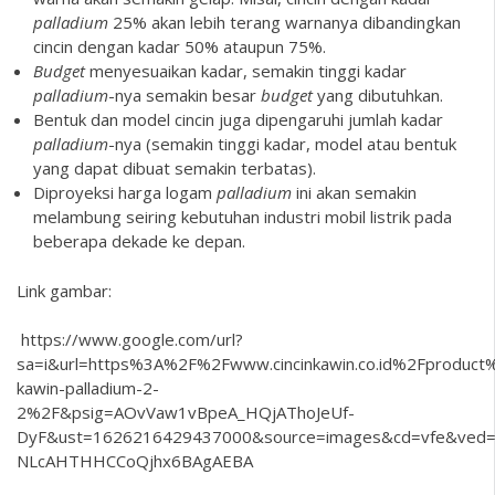
palladium
25% akan lebih terang warnanya dibandingkan
cincin dengan kadar 50% ataupun 75%.
Budget
menyesuaikan kadar, semakin tinggi kadar
palladium
-nya semakin besar
budget
yang dibutuhkan.
Bentuk dan model cincin juga dipengaruhi jumlah kadar
palladium
-nya (semakin tinggi kadar, model atau bentuk
yang dapat dibuat semakin terbatas).
Diproyeksi harga logam
palladium
ini akan semakin
melambung seiring kebutuhan industri mobil listrik pada
beberapa dekade ke depan.
Link gambar:
https://www.google.com/url?
sa=i&url=https%3A%2F%2Fwww.cincinkawin.co.id%2Fproduct%
kawin-palladium-2-
2%2F&psig=AOvVaw1vBpeA_HQjAThoJeUf-
DyF&ust=1626216429437000&source=images&cd=vfe&ved
NLcAHTHHCCoQjhx6BAgAEBA