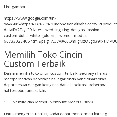
Link gambar:
https://www.google.com/url?
sa=i&url=https%3A%2F%2Findonesian.alibaba.com%2Fproduct
detail%2Fky-29-latest-wedding-ring-designs-fashion-
custom-dubai-white-gold-ring-women-models-
60733022405.html&psig=AOvVaw0OmFgMzOLgb39rxaJvlPU
Memilih Toko Cincin
Custom Terbaik
Dalam memilih toko cincin custom terbaik, sekiranya harus
memperhatikan beberapa hal agar cincin yang diharapkan
dapat sesuai dengan keinginan dan ekspektasi. Beberapa
hal tersebut antara lain:
1. Memiliki dan Mampu Membuat Model
Custom
Untuk mengetahui hal ini, Andai dapat mencermati katalog